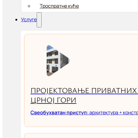
Троспратне куће
Услуге
ПРОЈЕКТОВАЊЕ ПРИВАТНИХ 
ЦРНОЈ ГОРИ
Свеобухватан приступ:
архитектура + конст