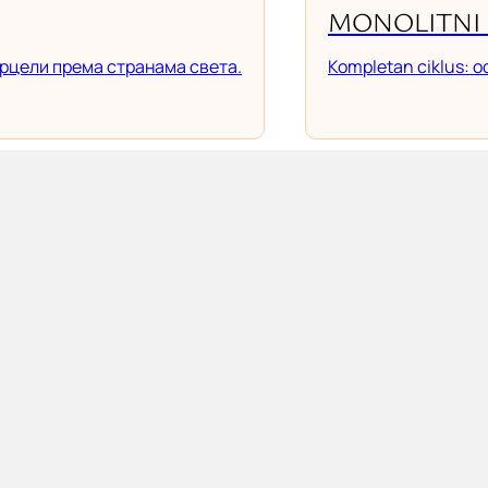
MONOLITNI 
рцели према странама света.
Kompletan ciklus: od 