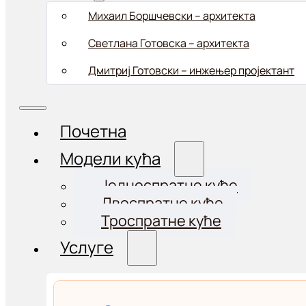
Михаил Боршчевски – aрхитекта
Светлана Готовска – архитекта
Дмитриј Готовски – инжењер пројектант
Почетна
Модели кућа
Једноспратне куће
Двоспратне куће
Троспратне куће
Услуге