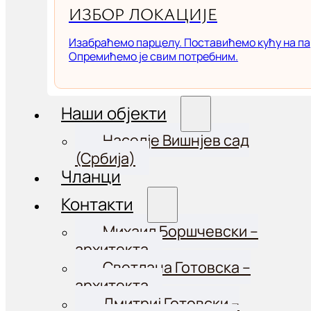
ИЗБОР ЛОКАЦИЈЕ
Изабраћемо парцелу. Поставићемо кућу на па
Опремићемо је свим потребним.
Наши објекти
Населје Вишнјев сад
(Србија)
Чланци
Контакти
Михаил Боршчевски –
aрхитекта
Светлана Готовска –
архитекта
Дмитриј Готовски –