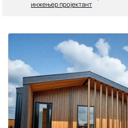
инжењер пројектант