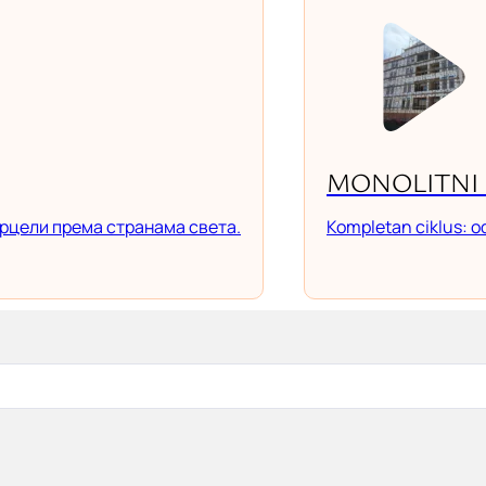
MONOLITNI 
рцели према странама света.
Kompletan ciklus: od 