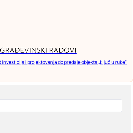
GRAĐEVINSKI RADOVI
investicija i projektovanja do predaje objekta „ključ u ruke"