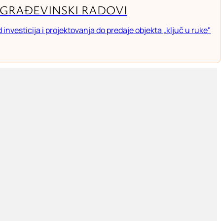
GRAĐEVINSKI RADOVI
investicija i projektovanja do predaje objekta „ključ u ruke"