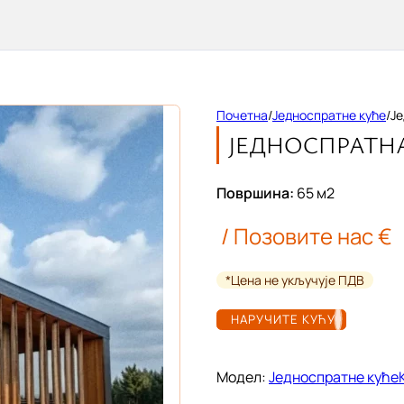
Почетна
/
Једноспратне куће
/
Је
ЈЕДНОСПРАТНА 
Површина:
65
м2
/ Позовите нас €
*Цена не укључује ПДВ
НАРУЧИТЕ КУЋУ
Модел:
Једноспратне куће