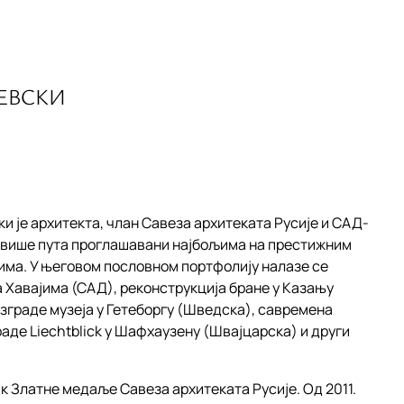
ЕВСКИ
 је архитекта, члан Савеза архитеката Русије и САД-
ти више пута проглашавани најбољима на престижним
има. У његовом пословном портфолију налазе се
а Хавајима (САД), реконструкција бране у Казању
т зграде музеја у Гетеборгу (Шведска), савремена
аде Liechtblick у Шафхаузену (Швајцарска) и други
к Златне медаље Савеза архитеката Русије. Од 2011.