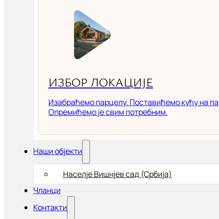
ИЗБОР ЛОКАЦИЈЕ
Изабраћемо парцелу. Поставићемо кућу на па
Опремићемо је свим потребним.
Наши објекти
Населје Вишнјев сад (Србија)
Чланци
Контакти