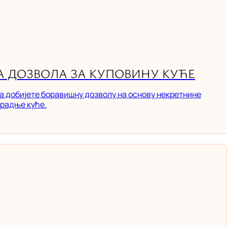
 ДОЗВОЛА ЗА КУПОВИНУ КУЋЕ
а добијете боравишну дозволу на основу некретнине
градње куће.