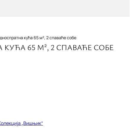
дноспратна кућа 65 м², 2 спаваће собе
КУЋА 65 М², 2 СПАВАЋЕ СОБЕ
Колекција „Вишњик“