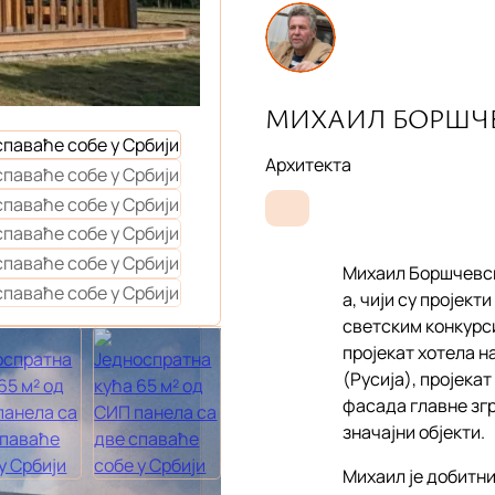
МИХАИЛ БОРШЧ
Архитекта
Михаил Боршчевски
а, чији су пројек
светским конкурс
пројекат хотела н
(Русија), пројека
фасада главне згр
значајни објекти.
Михаил је добитни