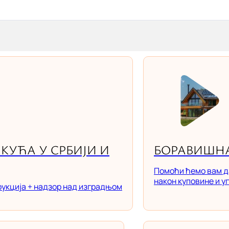
КУЋА У СРБИЈИ И
БОРАВИШНА
Помоћи ћемо вам д
након куповине и у
рукција + надзор над изградњом