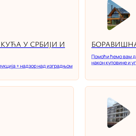
КУЋА У СРБИЈИ И
БОРАВИШНА
Помоћи ћемо вам д
након куповине и у
рукција + надзор над изградњом