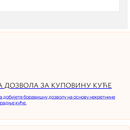
 ДОЗВОЛА ЗА КУПОВИНУ КУЋЕ
а добијете боравишну дозволу на основу некретнине
градње куће.