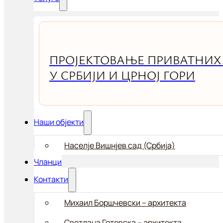
ПРОЈЕКТОВАЊЕ ПРИВАТНИХ
У СРБИЈИ И ЦРНОЈ ГОРИ
Наши објекти
Населје Вишнјев сад (Србија)
Чланци
Контакти
Михаил Боршчевски – aрхитекта
Светлана Готовска – архитекта