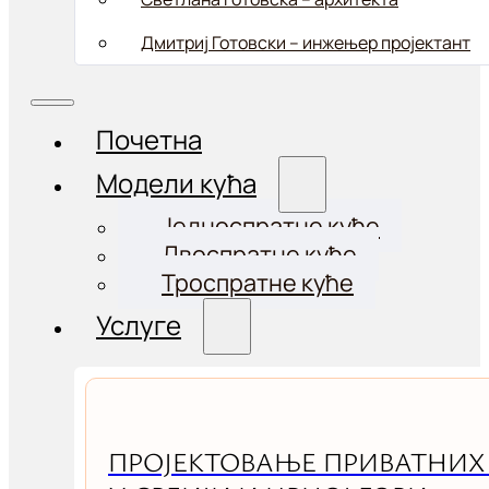
Дмитриј Готовски – инжењер пројектант
Почетна
Модели кућа
Једноспратне куће
Двоспратне куће
Троспратне куће
Услуге
ПРОЈЕКТОВАЊЕ ПРИВАТНИХ