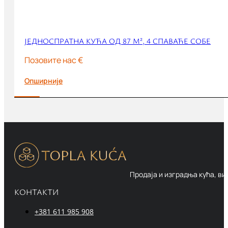
ЈЕДНОСПРАТНА КУЋА ОД 87 М², 4 СПАВАЋЕ СОБЕ
Позовите нас €
Опширније
Продаја и изградња кућа, ви
КОНТАКТИ
+381 611 985 908