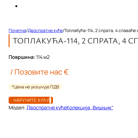
Почетна
/
Двоспратне куће
/
ТоплаКућа-114, 2 спрата, 4 спаваће
ТОПЛАКУЋА-114, 2 СПРАТА, 4 С
Површина:
114
м2
/ Позовите нас €
*Цена не укључује ПДВ
НАРУЧИТЕ КУЋУ
Модел:
Двоспратне куће
Колекција „Вишњик“