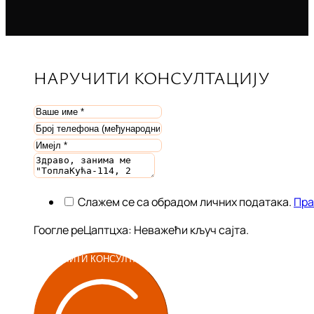
НАРУЧИТИ КОНСУЛТАЦИЈУ
Слажем се са обрадом личних података.
Пра
Гоогле реЦаптцха: Неважећи кључ сајта.
НАРУЧИТИ КОНСУЛТАЦИЈУ