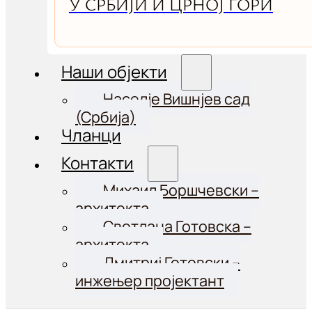
У СРБИЈИ И ЦРНОЈ ГОРИ
Наши објекти
Населје Вишнјев сад
(Србија)
Чланци
Контакти
Михаил Боршчевски –
aрхитекта
Светлана Готовска –
архитекта
Дмитриј Готовски –
инжењер пројектант