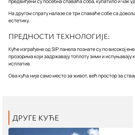
предвиђени су посебна спаваћа соба, купатило и чак у
На другом спрату налазе се три спаваће собе са довољн
естетику.
ПРЕДНОСТИ ТЕХНОЛОГИЈЕ:
Куће изграђене од SIP панела познате су по високој е
прозорима који задржавају топлоту зими и испуњавају 
исплатив.
Ова кућа није само место за живот, већ простор за ств
ДРУГЕ КУЋЕ