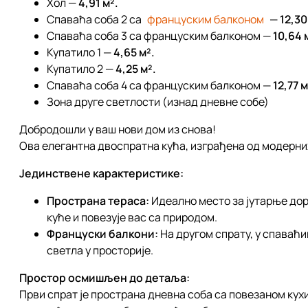
Хол —
4,91 м².
Спаваћа соба 2 са
француским балконом
—
12,30
Спаваћа соба 3 са француским балконом —
10,64 
Купатило 1 —
4,65 м².
Купатило 2 —
4,25 м².
Спаваћа соба 4 са француским балконом —
12,77 м
Зона друге светлости (изнад дневне собе)
Добродошли у ваш нови дом из снова!
Ова елегантна двоспратна кућа, изграђена од модерни
Јединствене карактеристике:
Пространа тераса:
Идеално место за јутарње дор
куће и повезује вас са природом.
Француски балкони:
На другом спрату, у спаваћи
светла у просторије.
Простор осмишљен до детаља:
Први спрат је пространа дневна соба са повезаном кух