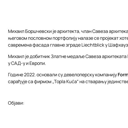
Михаил Боршчевски је архитекта, члан Савеза архитека
његовом пословном портфолију налазе се пројекат хотел
савремена фасада главне зграде Liechtblick у Шафхаузе
Михаил је добитник Златне медаље Савеза архитеката Р
у САД-у и Европи.
Године 2022. основали су девелоперску компанију
Form
сарађује са фирмом „Topla Kuća“ на стварању јединствен
Објави: