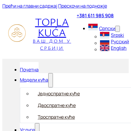
Пређи на главни садржај
Прескочи на подножје
+381 611 985 908
TOPLA
KUĆA
Српски
Srpski
ВАШ ДОМ У
Русский
СРБИЈИ
English
Почетна
Модели кућа
Једноспратне куће
Двоспратне куће
Троспратне куће
Услуге