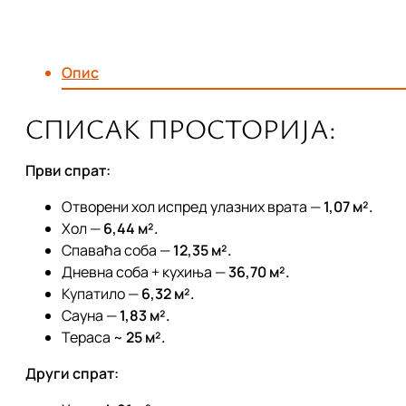
Опис
СПИСАК ПРОСТОРИЈА:
Први спрат:
Отворени хол испред улазних врата —
1,07 м².
Хол —
6,44 м².
Спаваћа соба —
12,35 м².
Дневна соба + кухиња —
36,70 м².
Купатило —
6,32 м².
Сауна —
1,83 м².
Тераса ~
25 м².
Други спрат: