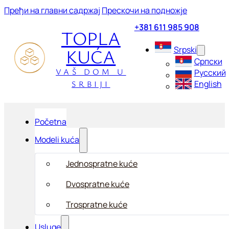
Пређи на главни садржај
Прескочи на подножје
+381 611 985 908
TOPLA
KUĆA
Srpski
Српски
VAŠ DOM U
Русский
SRBIJI
English
Početna
Modeli kuća
Jednospratne kuće
Dvospratne kuće
Trospratne kuće
Usluge