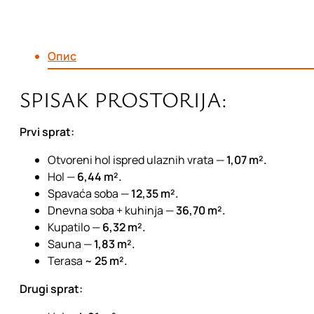
Опис
SPISAK PROSTORIJA:
Prvi sprat:
Otvoreni hol ispred ulaznih vrata —
1,07 m².
Hol —
6,44 m².
Spavaća soba —
12,35 m².
Dnevna soba + kuhinja —
36,70 m².
Kupatilo —
6,32 m².
Sauna —
1,83 m².
Terasa ~
25 m².
Drugi sprat: