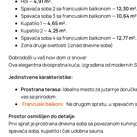
Hol —
4,91 m².
Spavaća soba 2 sa francuskim balkonom —
12,30 m²
Spavaća soba 3 sa francuskim balkonom —
10,64 m²
Kupatilo 1 —
4,65 m².
Kupatilo 2 —
4,25 m².
Spavaća soba 4 sa francuskim balkonom —
12,77 m².
Zona druge svetlosti (iznad dnevne sobe)
Dobrodošli u vaš novi dom iz snova!
Ova elegantna dvospratna kuća, izgrađena od modernih SIP
Jedinstvene karakteristike:
Prostrana terasa:
Idealno mesto za jutarnje doručke
vas sa prirodom.
Francuski balkoni:
Na drugom spratu, u spavaćim so
Prostor osmišljen do detalja:
Prvi sprat je prostrana dnevna soba sa povezanom kuhinjom 
spavaća soba, kupatilo i čak udobna sauna.