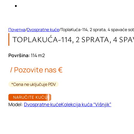
Почетна
/
Dvospratne kuće
/
ToplaKuća-114, 2 sprata, 4 spavaće sob
TOPLAKUĆA-114, 2 SPRATA, 4 SP
Površina:
114
m2
/ Pozovite nas €
*Cena ne uključuje PDV
NARUČITE KUĆU
Model:
Dvospratne kuće
Кolekcija kuća “Višnjik”