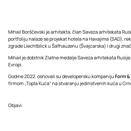
Mihail Borščevski je arhitekta, član Saveza arhitekata Rus
portfoliju nalaze se projekat hotela na Havajima (SAD), 
zgrade Liechtblick u Šafhauzenu (Švajcarska) i drugi znača
Mihail je dobitnik Zlatne medalje Saveza arhitekata Rusij
Evropi.
Godine 2022. osnovali su developersku kompaniju
Form &
firmom „Topla Kuća“ na stvaranju jedinstvenih kuća u Crnoj 
Objavi: