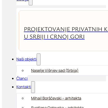
PROJEKTOVANJE PRIVATNIH 
U SRBIJI I CRNOJ GORI
Naši objekti
Naselje Višnjev sad (Srbija)
Članci
Kontakti
Mihail Borščevski – arhitekta
Svetlana Gotovska – arhitekta