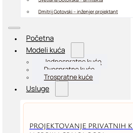
Dmitrij Gotovski – inženjer projektant
Početna
Modeli kuća
Jednospratne kuće
Dvospratne kuće
Trospratne kuće
Usluge
PROJEKTOVANJE PRIVATNIH 