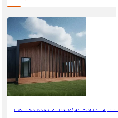
JEDNOSPRATNA KUĆA OD 87 M², 4 SPAVAĆE SOBE, 30 