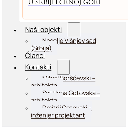
U SRBIJI I CRNOJ GORI
Naši objekti
Naselje Višnjev sad
(Srbija)
Članci
Kontakti
Mihail Borščevski –
arhitekta
Svetlana Gotovska –
arhitekta
Dmitrij Gotovski –
inženjer projektant