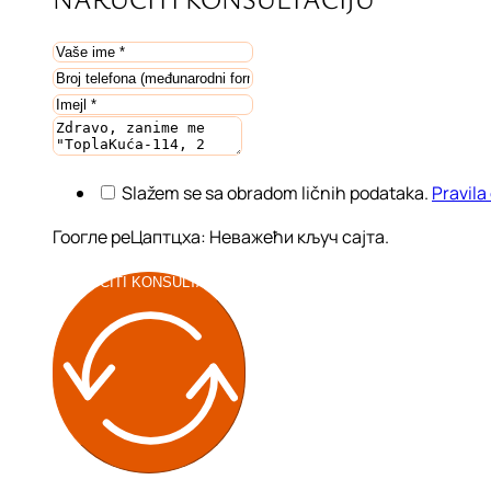
Slažem se sa obradom ličnih podataka.
Pravila
Гоогле реЦаптцха: Неважећи кључ сајта.
NARUČITI KONSULTACIJU