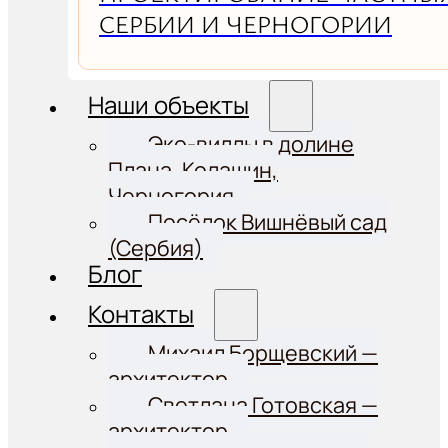
СЕРБИИ И ЧЕРНОГОРИИ
Наши объекты
Эко-виллы в долине
Плана, Колашин,
Черногория
Посёлок Вишнёвый сад
(Сербия)
Блог
Контакты
Михаил Борщевский —
архитектор
Светлана Готовская —
архитектор