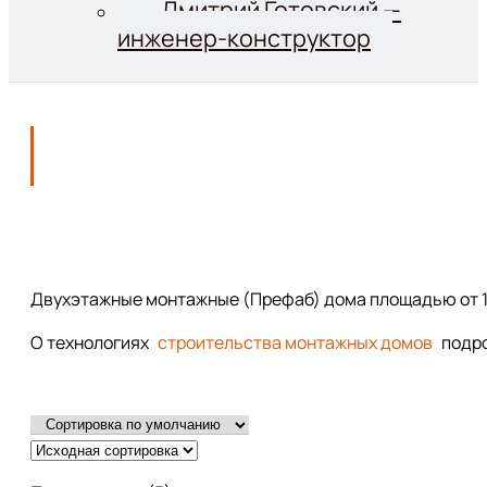
Дмитрий Готовский —
инженер-конструктор
Двухэтажные монтажные (Префаб) дома площадью от 10
О технологиях
строительства монтажных домов
подро