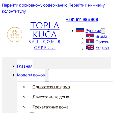
Перейти к основному содержанию
Перейти к нижнему
колонтитулу
+381 611 985 908
TOPLA
KUĆA
Русский
Srpski
ВАШ ДОМ В
Српски
СЕРБИИ
English
Главная
Модели домов
Одноэтажные дома
Двухэтажные дома
Трехэтажные дома