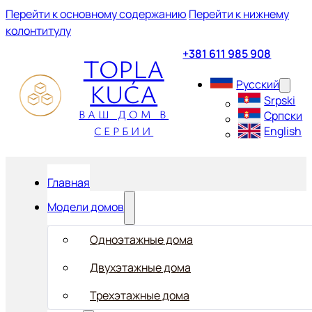
Перейти к основному содержанию
Перейти к нижнему
колонтитулу
+381 611 985 908
TOPLA
KUĆA
Русский
Srpski
ВАШ ДОМ В
Српски
СЕРБИИ
English
Главная
Модели домов
Одноэтажные дома
Двухэтажные дома
Трехэтажные дома