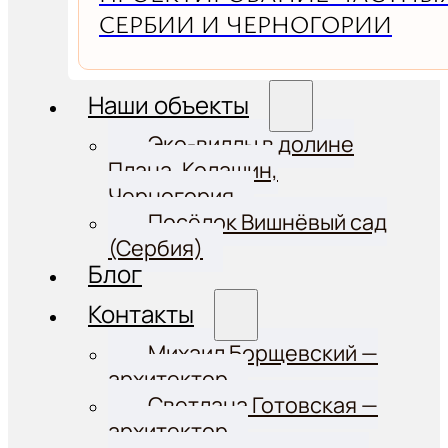
СЕРБИИ И ЧЕРНОГОРИИ
Наши объекты
Эко-виллы в долине
Плана, Колашин,
Черногория
Посёлок Вишнёвый сад
(Сербия)
Блог
Контакты
Михаил Борщевский —
архитектор
Светлана Готовская —
архитектор